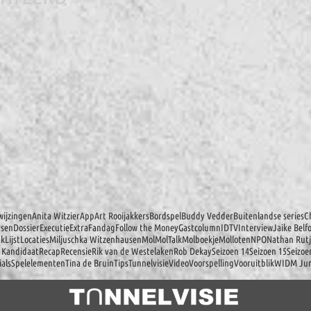
ijzingen
Anita Witzier
App
Art Rooijakkers
Bordspel
Buddy Vedder
Buitenlandse series
C
rsen
Dossier
Executie
Extra
Fandag
Follow the Money
Gastcolumn
IDTV
Interview
Jaike Belf
ak
Lijst
Locaties
Miljuschka Witzenhausen
Mol
MolTalk
Molboekje
Molloten
NPO
Nathan Rutj
 Kandidaat
Recap
Recensie
Rik van de Westelaken
Rob Dekay
Seizoen 14
Seizoen 15
Seizoe
ials
Spelelementen
Tina de Bruin
Tips
Tunnelvisie
Video
Voorspelling
Vooruitblik
WIDM Jun