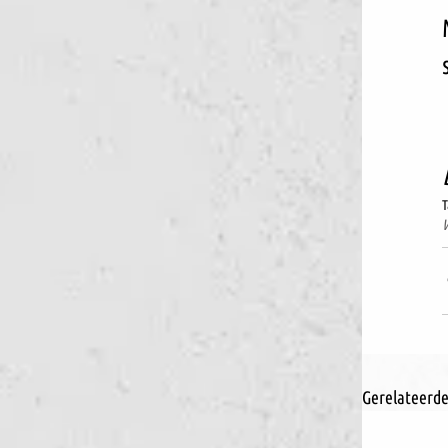
T
W
Gerelateerde