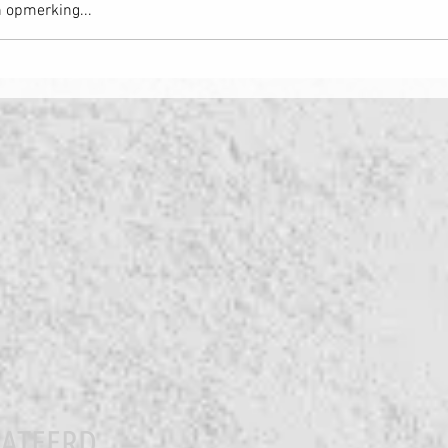
n opmerking...
Terugblik op 
e van een tijdperk: we stoppen ermee
LATEERD