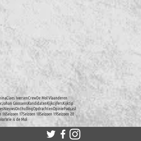
hina
Claes Iversen
Crew
De Mol Vlaanderen
or
Johan Goossens
Kandidaten
Kijkcijfers
Kijktip
es
Nieuws
Onthulling
Opdrachten
Opinie
Podcast
n 16
Seizoen 17
Seizoen 18
Seizoen 19
Seizoen 20
ior
Wie is de Mol