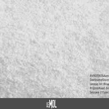
TAGS
AVROTROS
Aanw
Deelname
Dive
Leonie ter Bra
Prijzen
Raad de
Seizoen 21
Spec