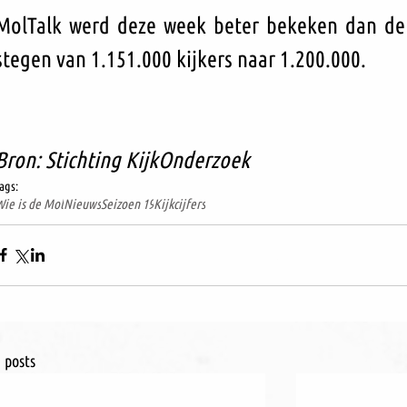
MolTalk werd deze week beter bekeken dan de vo
stegen van 1.151.000 kijkers naar 1.200.000.
Bron: Stichting KijkOnderzoek
ags:
ie is de Mol
Nieuws
Seizoen 19
Kijkcijfers
 posts