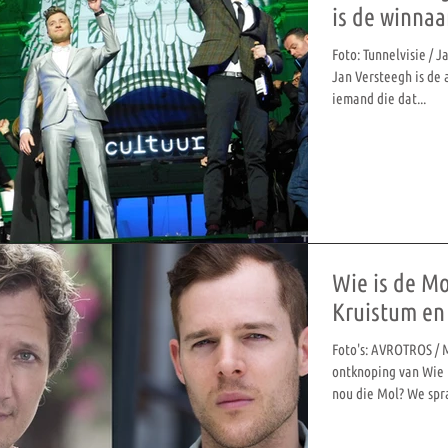
is de winnaa
Foto: Tunnelvisie / 
Jan Versteegh is de 
iemand die dat...
Wie is de Mo
Kruistum e
Foto's: AVROTROS / 
ontknoping van Wie i
nou die Mol? We spra