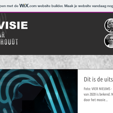
orpen met de
.com
website builder. Maak je website vandaag nog
N OP TAGS
Dit is de ui
Foto: VIER NIEUWS -
van 2020 is bekend. 
door het mooie...