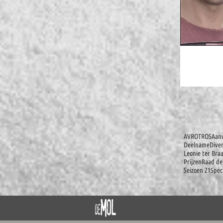
TAGS
AVROTROS
Aanw
Deelname
Dive
Leonie ter Bra
Prijzen
Raad de
Seizoen 21
Spec