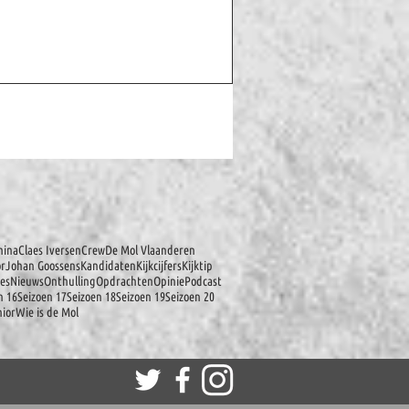
hina
Claes Iversen
Crew
De Mol Vlaanderen
or
Johan Goossens
Kandidaten
Kijkcijfers
Kijktip
es
Nieuws
Onthulling
Opdrachten
Opinie
Podcast
n 16
Seizoen 17
Seizoen 18
Seizoen 19
Seizoen 20
ior
Wie is de Mol