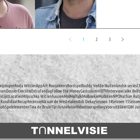
1
2
3
ijzingen
Anita Witzier
App
Art Rooijakkers
Bordspel
Buddy Vedder
Buitenlandse series
C
rsen
Dossier
Executie
Extra
Fandag
Follow the Money
Gastcolumn
IDTV
Interview
Jaike Belf
ak
Lijst
Locaties
Miljuschka Witzenhausen
Mol
MolTalk
Molboekje
Molloten
NPO
Nathan Rutj
 Kandidaat
Recap
Recensie
Rik van de Westelaken
Rob Dekay
Seizoen 14
Seizoen 15
Seizoe
ials
Spelelementen
Tina de Bruin
Tips
Tunnelvisie
Video
Voorspelling
Vooruitblik
WIDM Jun