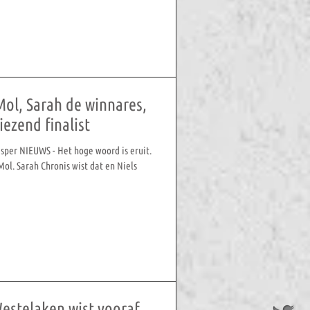
Mol, Sarah de winnares,
iezend finalist
Jasper NIEUWS - Het hoge woord is eruit.
Mol. Sarah Chronis wist dat en Niels
estelaken wist vooraf