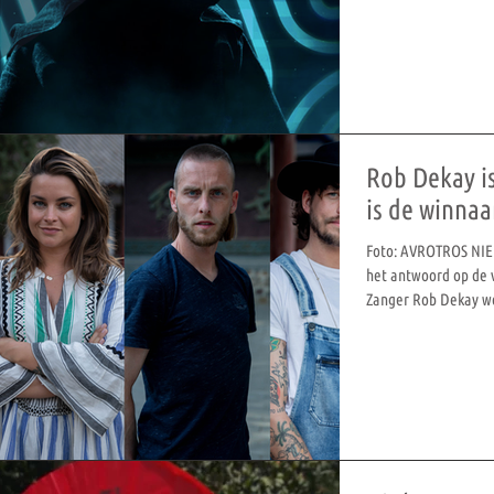
Rob Dekay i
is de winnaa
Foto: AVROTROS NIE
het antwoord op de v
Zanger Rob Dekay we