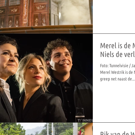
Merel is de 
Niels de verl
Foto: Tunnelvisie / 
Merel Westrik is de 
greep net naast de...
Rik van de W