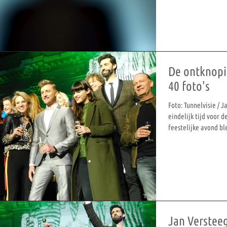
De ontknopi
40 foto's
Foto: Tunnelvisie / 
eindelijk tijd voor 
feestelijke avond ble
Jan Verstee